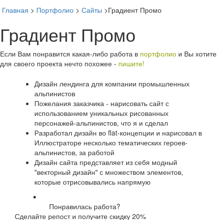
Главная
>
Портфолио
>
Сайты
>
Градиент Промо
Градиент Промо
Toggl
naviga
Если Вам понравится какая-либо работа в
портфолио
и Вы хотите
для своего проекта нечто похожее -
пишите!
Дизайн лендинга для компании промышленных
альпинистов
Пожелания заказчика - нарисовать сайт с
использованием уникальных рисованных
персонажей-альпинистов, что я и сделал
Разработал дизайн во flat-концепции и нарисовал в
Иллюстраторе несколько тематических героев-
альпинистов, за работой
Дизайн сайта представляет из себя модный
"векторный дизайн" с множеством элементов,
которые отрисовывались напрямую
Понравилась работа?
Сделайте репост и получите скидку 20%